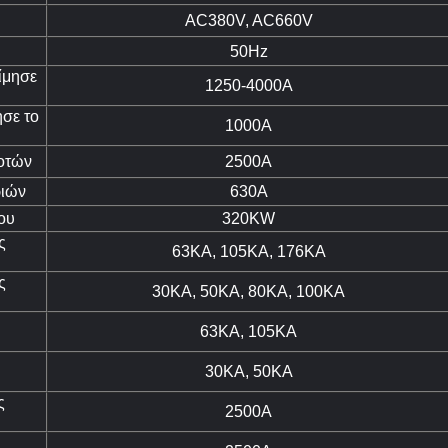
AC380V, AC660V
50Hz
ίμησε
1250-4000A
σε το
1000A
οτών
2500A
ριών
630A
ου
320KW
ς
63KA, 105KA, 176KA
ς
30KA, 50KA, 80KA, 100KA
63KA, 105KA
30KA, 50KA
ς
2500A