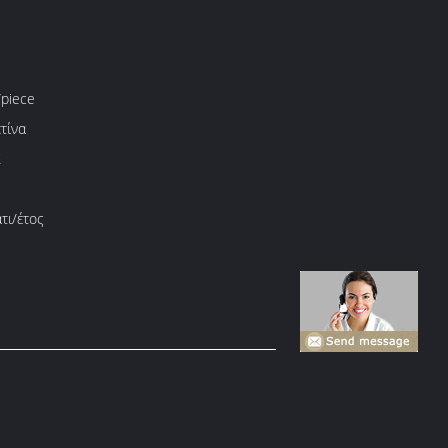
piece
τίνα
Σ
τι/έτος