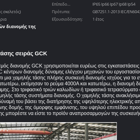
Επίπεδο
IP65 Ip66 Ip67 Ip68 Ip54
ς σκελετός)
προστασίας:
Πρότυπα:
GB7251.1-2013 IEC/EN604
ήρια
Εξουσιοδότηση:
1 έτος
ών διανομής της
ηχανισμός
τάσης σειράς GCK
μός διανομής GCK χρησιμοποιείται ευρέως στις εγκαταστάσεις
 κέντρων διανομής δύναμης ελέγχου μηχανών του εργοστασίου κ
ότι μια χαμηλής τάσης πλήρης συσκευή διανομής ισχύος για το
κατωτέρω, εκτίμησαν το ρεύμα 4000A και κατωτέρω, η διανομή 
μης. Στο τριφασικό τριών καλωδίων ή τριφασικό τετρασύρματο 
αμηλής τάσης συστήματα διανομής. Ο χαμηλής τάσης ανακλήσιμ
ή δύναμή του βάσει της διατήρησης της υψηλότερης ηλεκτρικής 
μένης δομής, της όμορφης εμφάνισης, του υψηλού επιπέδου προσ
ησης μπορέστε να είστε το προϊόν αναπροσαρμογών της συσκευ