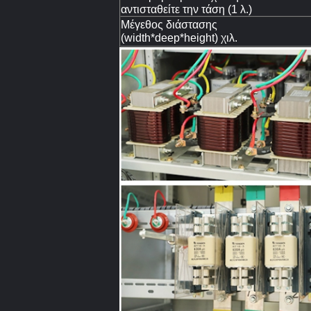
αντισταθείτε την τάση (1 λ.)
Μέγεθος διάστασης
(width*deep*height) χιλ.