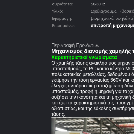
συχνότητα:
ISO
50/60Hz
Υλικό:
Σχεδιάγραμμα Γ (βασικό
Εφαρμογή:
βιομηχανικά, υψηλά κτ
επιτροπή μηχανισμ
Επισημαίνω:
LV
,
Περιγραφή Προϊόντων
χαμηλής έντασης μ
Μηχανισμός διανομής χαμηλής 
διανομής
Χαρακτηριστικά γνωρίσματα
Ο χαμηλής τάσης ανακλήσιμος μηχανισ
υποσταθμούς, το PC και το κέντρο MCC
πολυκατοικίες μεταλλείας, δεδομένου 
εκτίμησε την τάση εργασίας 660V και 
έλεγχο, αντιδραστική αποζημίωση δύνα
υποσταθμός, τροφή ή μηχανή για τα χ
αυξήσει την ικανότητα και τη μηχανικ
και έχει τα χαρακτηριστικά της προηγ
αξιοπιστίας, και της εύκολης συντήρ
τάσης.