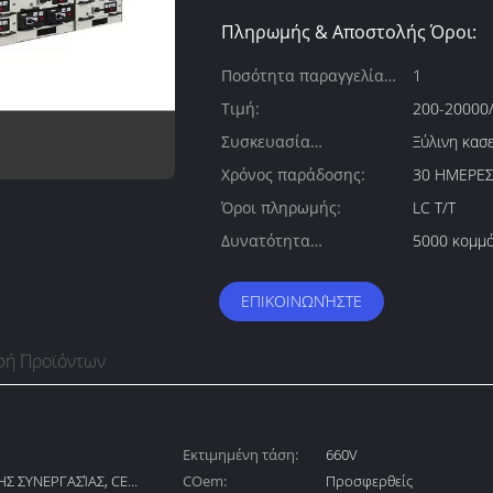
Πληρωμής & Αποστολής Όροι:
Ποσότητα παραγγελίας
1
min:
Τιμή:
200-20000/
Συσκευασία
Ξύλινη κασε
λεπτομέρειες:
Χρόνος παράδοσης:
30 ΗΜΕΡΕ
Όροι πληρωμής:
LC T/T
Δυνατότητα
5000 κομμά
προσφοράς:
ΕΠΙΚΟΙΝΩΝΉΣΤΕ
φή Προϊόντων
Εκτιμημένη τάση:
660V
Σ ΣΥΝΕΡΓΑΣΊΑΣ, CE,
COem:
Προσφερθείς