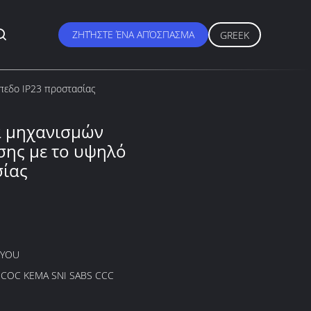
ΖΗΤΉΣΤΕ ΈΝΑ ΑΠΌΣΠΑΣΜΑ
GREEK
πεδο IP23 προστασίας
α μηχανισμών
σης με το υψηλό
σίας
GYOU
B COC KEMA SNI SABS CCC