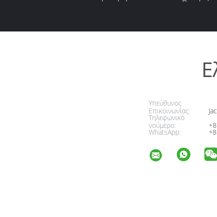
Ε
Υπεύθυνος
Επικοινωνίας:
Jac
Τηλεφωνικό
νούμερο:
+8
WhatsApp:
+8