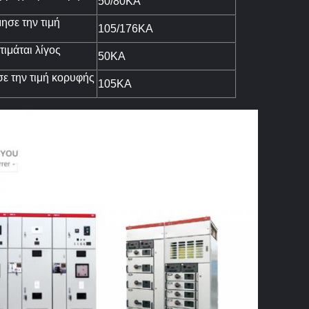
50/80KA
ησε την τιμή
105/176KA
ιμάται λίγος
50KA
ε την τιμή κορυφής
105KA