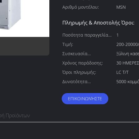
Αριθμό μοντέλου:
MSN
Πληρωμής & Αποστολής Όροι:
Ποσότητα παραγγελίας
1
min:
Τιμή:
200-20000/
Συσκευασία
Ξύλινη κασε
λεπτομέρειες:
Χρόνος παράδοσης:
30 ΗΜΕΡΕ
Όροι πληρωμής:
LC T/T
Δυνατότητα
5000 κομμά
προσφοράς:
ΕΠΙΚΟΙΝΩΝΉΣΤΕ
φή Προϊόντων