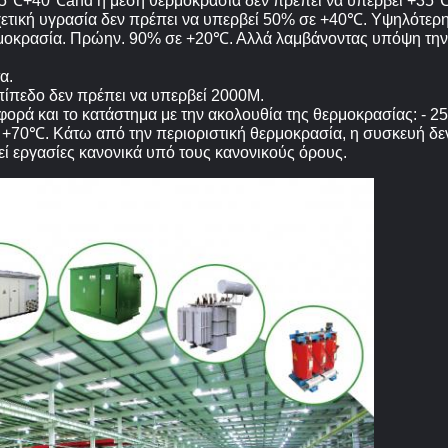
 -5℃+40℃and η μέση θερμοκρασία δεν πρέπει να υπερβεί +35℃
χετική υγρασία δεν πρέπει να υπερβεί 50% σε +40℃. Υψηλότερη 
ρμοκρασία. Πρώην. 90% σε +20℃. Αλλά λαμβάνοντας υπόψη την 
α.
πίπεδο δεν πρέπει να υπερβεί 2000M.
αφορά και το κατάστημα με την ακολουθία της θερμοκρασίας: -
ε +70℃. Κάτω από την περιοριστική θερμοκρασία, η συσκευή δεν
ρεί εργασίες κανονικά υπό τους κανονικούς όρους.