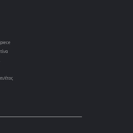
piece
τίνα
Σ
τι/έτος