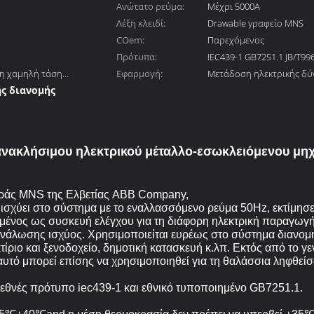
Ανώτατο ρεύμα:
Μέχρι 5000A
Λέξη κλειδί:
Drawable γραφείο MNS
COem:
Παρεχόμενος
Πρότυπα:
IEC439-1 GB7251.1 JB/T99
τη χαμηλή τάση
Εφαρμογή:
Μετάδοση ηλεκτρικής δ
ς διανομής
ής δύναμης
ανακλήσιμου ηλεκτρικού μέταλλο-εσωκλειόμενου μη
ιράς MNS της Ελβετίας ABB Company,
 ισχύει στο σύστημα με το εναλλασσόμενο ρεύμα 50Hz, εκτίμησε
μένος ως συσκευή ελέγχου για τη διάφορη ηλεκτρική παραγωγή
ανάλωσης ισχύος. Χρησιμοποιείται ευρέως στο σύστημα διανομ
τίριο και ξενοδοχείο, δημοτική κατασκευή κ.λπ. Εκτός από το γ
 αυτό μπορεί επίσης να χρησιμοποιηθεί για τη θαλάσσια ληφθεί
ιεθνές πρότυπο iec439-1 και εθνικό τυποποιημένο GB7251.1.