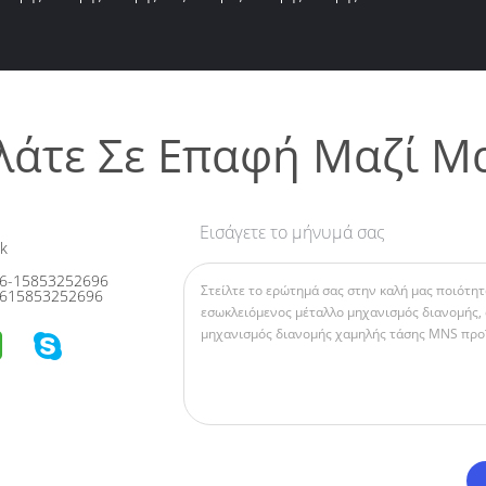
λάτε Σε Επαφή Μαζί Μ
Εισάγετε το μήνυμά σας
k
6-15853252696
615853252696