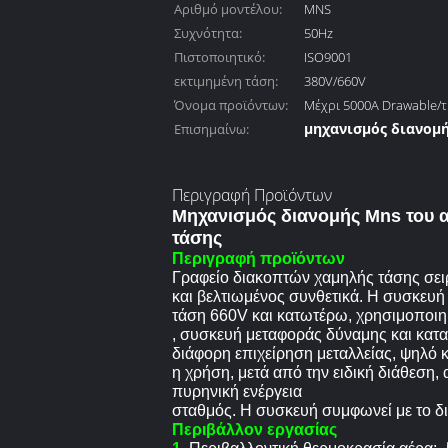
Αριθμό μοντέλου:
MNS
Συχνότητα:
50Hz
Πιστοποιητικό:
ISO9001
εκτιμημένη τάση:
380V/660V
Όνομα προϊόντων:
Μέχρι 5000A Drawable/
μηχανισμός διανομή
Επισημαίνω:
Drawout
δύναμης
εξοπλισμός διανομ
,
Περιγραφή Προϊόντων
Μηχανισμός διανομής Mns του 
τάσης
Περιγραφή προϊόντων
Γραφείο διακοπτών χαμηλής τάσης σε
και βελτιωμένος συνθετικά. Η συσκευή
τάση 660V και κατωτέρω, χρησιμοποιη
, συσκευή μεταφοράς δύναμης και κατ
διάφορη επιχείρηση μεταλλείας, ψηλό κ
η χρήση, μετά από την ειδική διάθεση,
πυρηνική ενέργεια
σταθμός. Η συσκευή συμφωνεί με το δ
Περιβάλλον εργασίας