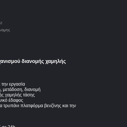
61
ύναμης
χανισμού διανομής χαμηλής
 την εργασία
, μετάδοση, διανομή
ής χαμηλής τάσης
ενικό έδαφος
σα τρυπάνι πλατφόρμα βενζίνης και την