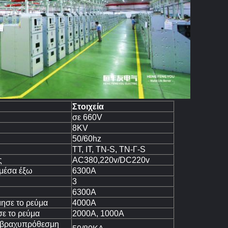
Στοιχεία
σε 660V
8KV
50/60hz
TT, IT, TN-S, TN-Γ-S
ς
AC380,220v/DC220v
μέσα έξω
6300A
3
6300A
μησε το ρεύμα
4000A
ε το ρεύμα
2000A, 1000A
d βραχυπρόθεσμη