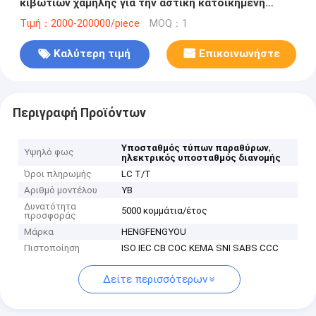
κιβωτίων χαμηλής για την αστική κατοικημένη
περιοχή
Τιμή：2000-200000/piece
MOQ：1
Καλύτερη τιμή
Επικοινωνήστε
Περιγραφή Προϊόντων
,
Υποσταθμός τύπων παραθύρων
Υψηλό φως
ηλεκτρικός υποσταθμός διανομής
Όροι πληρωμής
LC T/T
Αριθμό μοντέλου
YB
Δυνατότητα
5000 κομμάτια/έτος
προσφοράς
Μάρκα
HENGFENGYOU
Πιστοποίηση
ISO IEC CB COC KEMA SNI SABS CCC
Δείτε περισσότερων