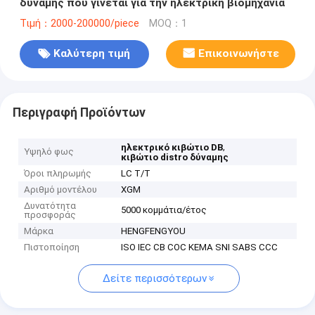
δύναμης που γίνεται για την ηλεκτρική βιομηχανία
Τιμή：2000-200000/piece
MOQ：1
Καλύτερη τιμή
Επικοινωνήστε
Περιγραφή Προϊόντων
,
ηλεκτρικό κιβώτιο DB
Υψηλό φως
κιβώτιο distro δύναμης
Όροι πληρωμής
LC T/T
Αριθμό μοντέλου
XGM
Δυνατότητα
5000 κομμάτια/έτος
προσφοράς
Μάρκα
HENGFENGYOU
Πιστοποίηση
ISO IEC CB COC KEMA SNI SABS CCC
Δείτε περισσότερων