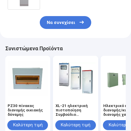
Να συνεχίσει
Συνιστώμενα Προϊόντα
PZ30 πίνακας
XL-21 ηλεκτρική
Ηλεκτρικό κι
διανομής οικιακής
πιστοποίηση
διανομής/κιβ
δύναμης
Συμβούλιο
διανομής χαμ
Πολιτιστικής
τάσης, καθολι
Συνεργασίας
κιβώτιο ελέγχ
Καλύτερη τιμή
Καλύτερη τιμή
Καλύτερη 
κιβωτίων διανομής