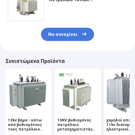
μετασχηματιστής δύναμης
μετασχηματιστών βιομηχανικός
Να συνεχίσει
Συνιστώμενα Προϊόντα
12kv βήμα - κάτω
10KV βυθισμένος
χαμηλοί απώλ
από βυθισμένους
πετρέλαιο
11kv διανομής
τους πετρέλαιο
μετασχηματιστής
ηλεκτρικοί
μετασχηματιστές
δύναμης διανομής
μετασχηματισ