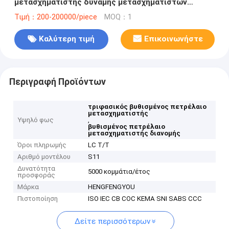
μετασχηματιστής δύναμης μετασχηματιστών
βιομηχανικός
Τιμή：200-200000/piece
MOQ：1
Καλύτερη τιμή
Επικοινωνήστε
Περιγραφή Προϊόντων
τριφασικός βυθισμένος πετρέλαιο
μετασχηματιστής
Υψηλό φως
,
βυθισμένος πετρέλαιο
μετασχηματιστής διανομής
Όροι πληρωμής
LC T/T
Αριθμό μοντέλου
S11
Δυνατότητα
5000 κομμάτια/έτος
προσφοράς
Μάρκα
HENGFENGYOU
Πιστοποίηση
ISO IEC CB COC KEMA SNI SABS CCC
Δείτε περισσότερων