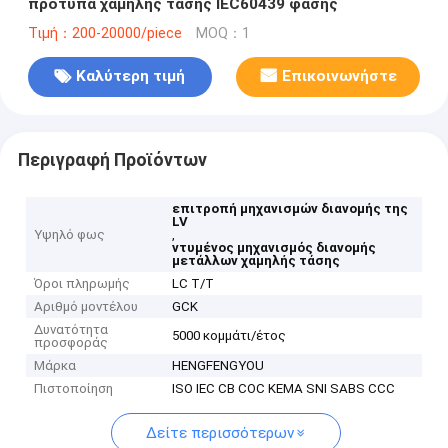
πρότυπα χαμηλής τάσης IEC60439 φάσης
Τιμή：200-20000/piece
MOQ：1
Καλύτερη τιμή
Επικοινωνήστε
Περιγραφή Προϊόντων
επιτροπή μηχανισμών διανομής της
LV
Υψηλό φως
,
ντυμένος μηχανισμός διανομής
μετάλλων χαμηλής τάσης
Όροι πληρωμής
LC T/T
Αριθμό μοντέλου
GCK
Δυνατότητα
5000 κομμάτι/έτος
προσφοράς
Μάρκα
HENGFENGYOU
Πιστοποίηση
ISO IEC CB COC KEMA SNI SABS CCC
Δείτε περισσότερων