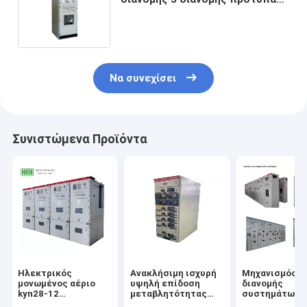
χαμηλής τάσης IEC60439 φάσης
Να συνεχίσει
Συνιστώμενα Προϊόντα
Ηλεκτρικός
Ανακλήσιμη ισχυρή
Μηχανισμός
μονωμένος αέριο
υψηλή επίδοση
διανομής
kyn28-12
μεταβλητότητας
συστημάτων
υποσταθμός
μηχανισμών
διανομής GGD