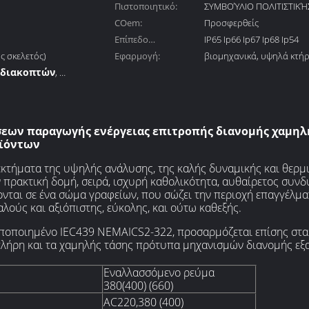
Πιστοποιητικό:
ΣΥΜΒΟΎΛΙΟ ΠΟΛΙΤΙΣΤΙΚΉΣ
COem:
ISO
Προσφερθείς
Επίπεδο
IP65 Ip66 Ip67 Ip68 Ip54
ς σκελετός)
προστασίας:
Εφαρμογή:
βιομηχανικά, υψηλά κτήρ
 διακοπτών
,
ηχανισμών
εων παραγωγής ενέργειας επιτροπής διανομής χαμηλή
οϊόντων
νεκτήματα της υψηλής ανάλυσης, της καλής δυναμικής και θερ
ην πρακτική δομή, σειρά, ισχυρή καθολικότητα, αυθαίρετος συ
νται σε ένα σώμα γραφείων, που σώζει την περιοχή επαγγέλμα
ούς και αξιόπιστης, εύκολης, και ούτω καθεξής.
υποποιημένο IEC439 NEMAICS2-322, προσαρμόζεται επίσης στ
λήρη και τα χαμηλής τάσης πρότυπα μηχανισμών διανομής ε
Εναλλασσόμενο ρεύμα
380(400) (660)
AC220,380 (400)