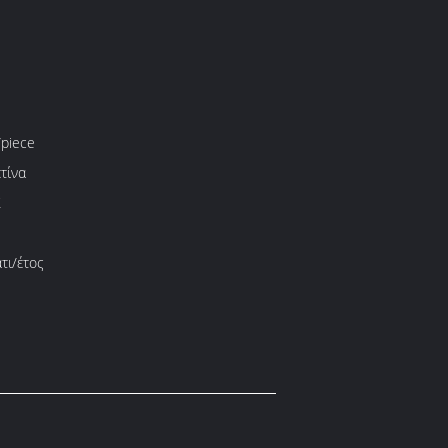
piece
τίνα
Σ
τι/έτος