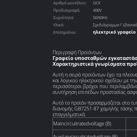
Αριθμό μοντέλου:
GCK
Προδιαγραφή:
400V
Συχνότητα:
50/60Hz
Υλικό:
Σχεδιάγραμμα Γ (βασικό
ηλεκτρικό γραφείο
Επισημαίνω:
πίνακας ελέγχου μ
διανομής
Περιγραφή Προϊόντων
Γραφείο υποσταθμών εγκαταστάσ
Χαρακτηριστικά γνωρίσματα πρ
Αυτή η σειρά προϊόντων έχει τα πλεο
και λογικού ηλεκτρικού σχεδίου με τ
περισσότεροι βρόχοι που περιλαμβάνο
συντήρηση επιπέδων προστασίας ασφαλ
Αυτό το προϊόν προσαρμόζεται στο τ
διανομής GB7251-87 χαμηλής τάσης π
επαγγελματικά.
Maincircuitratedvoltage (Β)
Auxilarycircuitratedvoltage (Β)