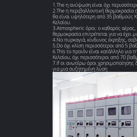
1.The η ανύψωση είναι όχι περισσότε
2.The η περιβαλλοντική θερμοκρασία α
θα είναι υψηλότερη από 35 βαθμούς Κε
Κελσίου.
3.Atmospheric όροι: ο καθαρός αέρας,
θερμοκρασία επιτρέπεται για να έχει μ
4.No πυρκαγιά, κίνδυνος έκρηξης, σοβ
5.Do όχι κλίση περισσότεροι από 5 βα
6.This το προϊόν είναι κατάλληλο για
Κελσίου, όχι περισσότεροι από 70 βαθ
7.If οι ανωτέρω όροι χρησιμοποίησης 
για μια συζητημένη λύση