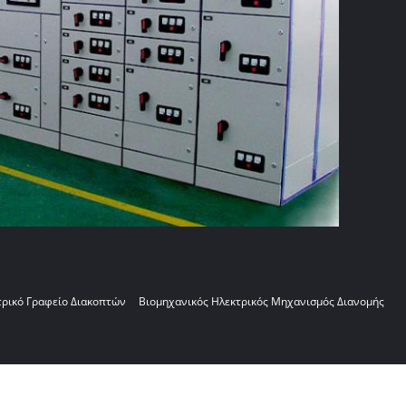
τρικό Γραφείο Διακοπτών
Βιομηχανικός Ηλεκτρικός Μηχανισμός Διανομής