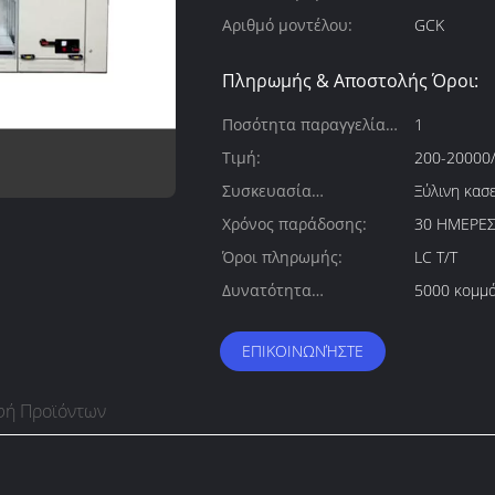
Αριθμό μοντέλου:
GCK
Πληρωμής & Αποστολής Όροι:
Ποσότητα παραγγελίας
1
min:
Τιμή:
200-20000/
Συσκευασία
Ξύλινη κασε
λεπτομέρειες:
Χρόνος παράδοσης:
30 ΗΜΕΡΕ
Όροι πληρωμής:
LC T/T
Δυνατότητα
5000 κομμά
προσφοράς:
ΕΠΙΚΟΙΝΩΝΉΣΤΕ
φή Προϊόντων