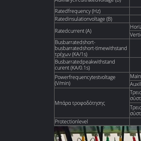
Ratedfrequency (Hz)
Ratedinsulationvoltage (Β)
Hori
Ratedcurrent (Α)
Vert
Busbarratedshort-
busbarratedshort-timewithstand
τρέχων (KA/1s)
Busbarratedpeakwithstand
curent (KA/0.1s)
Main
Powerfrequencytestvoltage
(V/min)
Auxil
Τρει
σύσ
Μπάρα τροφοδότησης
Τρει
σύσ
Protectionlevel