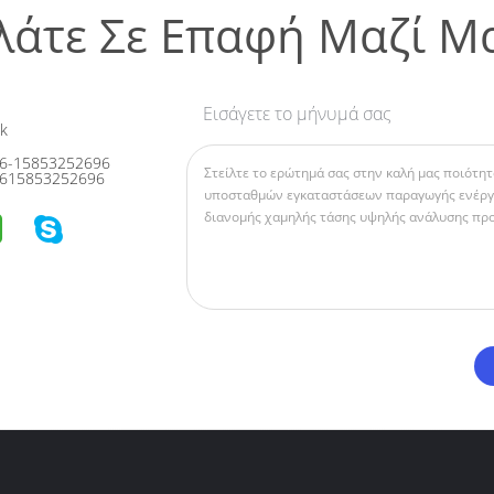
λάτε Σε Επαφή Μαζί Μ
Εισάγετε το μήνυμά σας
k
6-15853252696
615853252696