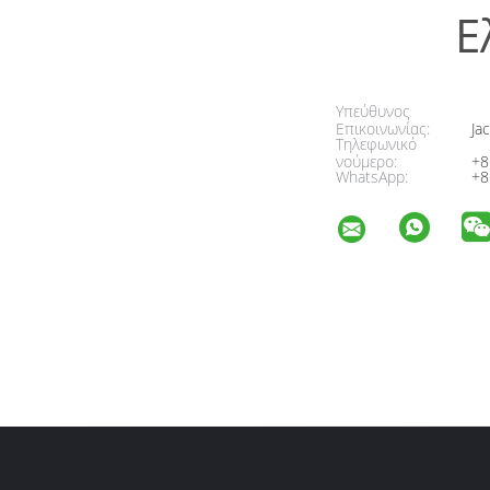
Ε
Υπεύθυνος
Επικοινωνίας:
Jac
Τηλεφωνικό
νούμερο:
+8
WhatsApp:
+8