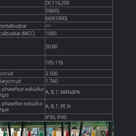
DC110,200
50(60)
660(1000)
zontalbusbar
<>
icalbusbar (MCC)
1000
50,80
105.176
circuit
2.500
iarycircuit
1.760
ς-phasefour-καλώδιο
Α, Β, Γ, ΜΆΝΔΡΑ
τημα
ς-phasefive-καλώδιο
Α, Β, Γ, PE.N
τημα
IP30, IP40