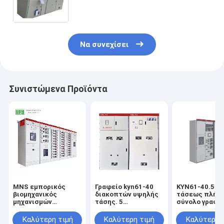
επιτροπή συνήθειας
Να συνεχίσει
Συνιστώμενα Προϊόντα
MNS εμπορικός
Γραφείο kyn61-40
KYN61-40.5 υ
βιομηχανικός
διακοπτών υψηλής
τάσεως πλήρ
μηχανισμών
τάσης. 5
σύνολο γραφε
διανομής συρταριών
θωρακισμένο
διακοπτών
κιβωτίων διανομής
μετακινούμενο μέσο
ηλεκτρικού
Καλύτερη τιμή
Καλύτερη τιμή
Καλύτερη 