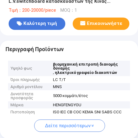
L.V.switchboard κατασκευαστών της Κίνας
επιτροπή συνήθειας
Τιμή：200-20000/piece
MOQ：1
Καλύτερη τιμή
Επικοινωνήστε
Περιγραφή Προϊόντων
βιομηχανική επιτροπή διανομής
Υψηλό φως
δύναμης
,
ηλεκτρικό γραφείο διακοπτών
Όροι πληρωμής
LC T/T
Αριθμό μοντέλου
MNS
Δυνατότητα
5000 κομμάτι/έτος
προσφοράς
Μάρκα
HENGFENGYOU
Πιστοποίηση
ISO IEC CB COC KEMA SNI SABS CCC
Δείτε περισσότερων